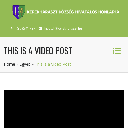
(37) 541 434
hivatal@kerekharaszt.hu
THIS IS A VIDEO POST
Home
»
Egyéb
»
This is a Video Post