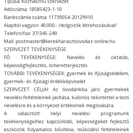
Típusa: Közhasznú szervezet
Adószáma: 18585423-1-10
Bankszámla száma: 11739054-20129910
Alapítói vagyon: 40.000.- /dolgozók létrehozásával/
Telefon/fax: 37/345-249
Mail: postmaster@kerekharasztiovoda.t-online.hu
SZERVEZET TEVÉKENYSÉGE:
FŐ TEVÉKENYSÉGE: Nevelés és oktatás,
képességfejlesztés, ismeretterjesztés
TOVÁBBI TEVÉKENYSÉGEK: gyermek és ifjúságvédelem,
gyermek- és ifjúsági érdekképviselet
SZERVEZET CÉLJAI: Az óvodánkba járó gyermekek
nevelési feltételeinek javítása, különös tekintettel a testi
nevelésre és a környezet értékeinek megóvására.
A választott helyi nevelési programunk
tevékenységeihez kapcsolódó, képességeket fejlesztő
eszközök folyamatos bővítése, működési feltételeinek