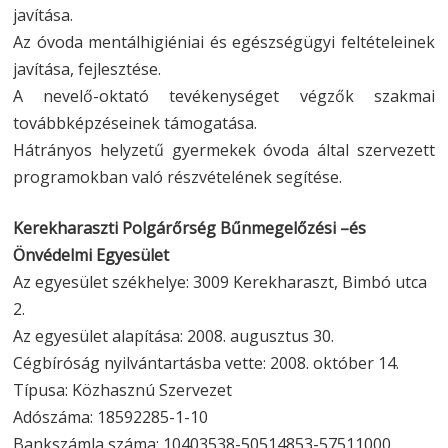
javítása.
Az óvoda mentálhigiéniai és egészségügyi feltételeinek
javítása, fejlesztése.
A nevelő-oktató tevékenységet végzők szakmai
továbbképzéseinek támogatása.
Hátrányos helyzetű gyermekek óvoda által szervezett
programokban való részvételének segítése.
Kerekharaszti Polgárőrség Bűnmegelőzési –és
Önvédelmi Egyesület
Az egyesület székhelye: 3009 Kerekharaszt, Bimbó utca
2.
Az egyesület alapítása: 2008. augusztus 30.
Cégbíróság nyilvántartásba vette: 2008. október 14.
Típusa: Közhasznú Szervezet
Adószáma: 18592285-1-10
Bankszámla száma: 10403538-50514853-57511000