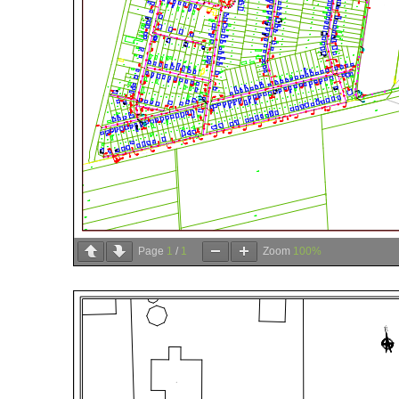
Page
1
/
1
Zoom
100%