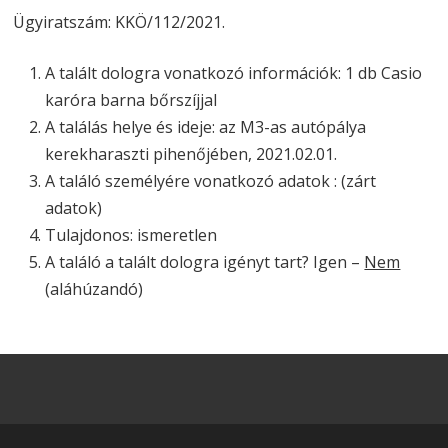
Ügyiratszám: KKÖ/112/2021.
A talált dologra vonatkozó információk: 1 db Casio
karóra barna bőrszíjjal
A találás helye és ideje: az M3-as autópálya
kerekharaszti pihenőjében, 2021.02.01.
A találó személyére vonatkozó adatok : (zárt
adatok)
Tulajdonos: ismeretlen
A találó a talált dologra igényt tart? Igen –
Nem
(aláhúzandó)