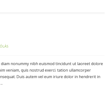
ZÓLÁS
ed diam nonummy nibh euismod tincidunt ut laoreet dolore
im veniam, quis nostrud exerci. tation ullamcorper
onsequat. Duis autem vel eum iriure dolor in hendrerit in
..