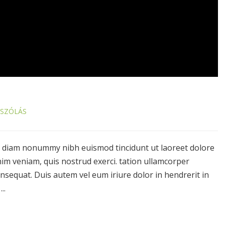
ÁSZÓLÁS
ed diam nonummy nibh euismod tincidunt ut laoreet dolore
im veniam, quis nostrud exerci. tation ullamcorper
onsequat. Duis autem vel eum iriure dolor in hendrerit in
..