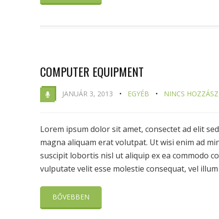
COMPUTER EQUIPMENT
JANUÁR 3, 2013
EGYÉB
NINCS HOZZÁS
Lorem ipsum dolor sit amet, consectet ad elit s
magna aliquam erat volutpat. Ut wisi enim ad min
suscipit lobortis nisl ut aliquip ex ea commodo c
vulputate velit esse molestie consequat, vel illum .
BŐVEBBEN