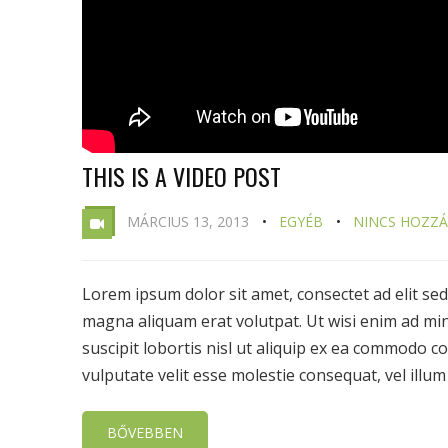
THIS IS A VIDEO POST
MÁRCIUS 13, 2013
EGYÉB
NINCS HOZZ
Lorem ipsum dolor sit amet, consectet ad elit s
magna aliquam erat volutpat. Ut wisi enim ad min
suscipit lobortis nisl ut aliquip ex ea commodo c
vulputate velit esse molestie consequat, vel illum .
BŐVEBBEN