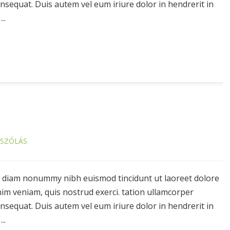
onsequat. Duis autem vel eum iriure dolor in hendrerit in
..
ÁSZÓLÁS
ed diam nonummy nibh euismod tincidunt ut laoreet dolore
im veniam, quis nostrud exerci. tation ullamcorper
onsequat. Duis autem vel eum iriure dolor in hendrerit in
..