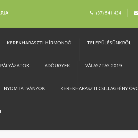
(37) 541 434
KEREKHARASZTI HÍRMONDÓ
TELEPÜLÉSÜNKRŐL
PÁLYÁZATOK
ADÓÜGYEK
VÁLASZTÁS 2019
NYOMTATVÁNYOK
KEREKHARASZTI CSILLAGFÉNY ÓV
M