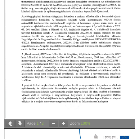
Page
1
/
2
Zoom
100%