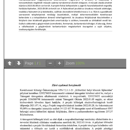
Page
1
/
1
Zoom
100%