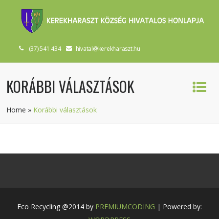
(37) 541 434
hivatal@kerekharaszt.hu
KORÁBBI VÁLASZTÁSOK
Home
»
Korábbi választások
Eco Recycling @2014 by
PREMIUMCODING
| Powered by: