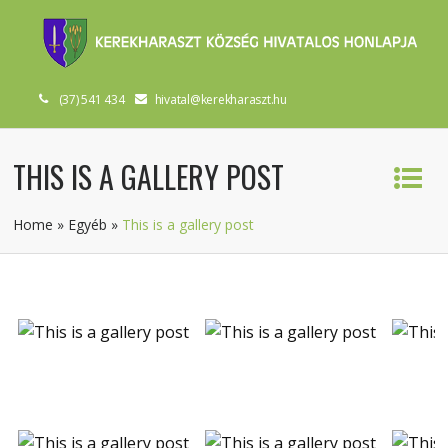
(37) 541 434
hivatal@kerekharaszt.hu
THIS IS A GALLERY POST
Home
»
Egyéb
»
This is a gallery post