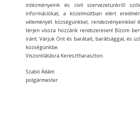
intézményeink és civil szervezetünkről szól
információkat, a közelmúltban elért eredmé
véleményét községünkkel, rendezvényeinkkel 
térjen vissza hozzánk rendszeresen! Bízom be
iránt. Várjuk Önt és barátait, barátsággal, és ü
községünkbe.
Viszontlátásra Keresztharaszton.
Szabó Ádám
polgármester