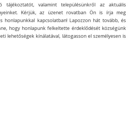
ó tájékoztatót, valamint településünkről az aktuális
nyeinket. Kérjük, az üzenet rovatban Ön is írja meg
és honlapunkkal kapcsolatban! Lapozzon hát tovább, és
nne, hogy honlapunk felkeltette érdeklődését községünk
zleti lehetőségek kínálatával, látogasson el személyesen is