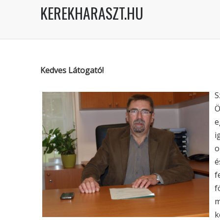
KEREKHARASZT.HU
Kedves Látogató!
S
Ö
e
i
o
é
f
f
m
k