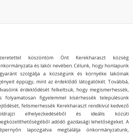
zeretettel köszöntöm Önt Kerekharaszt község
nkormányzata és lakói nevében. Célunk, hogy honlapunk
gyaránt szolgálja a községünk és környéke lakóinak
gényeit éppúgy, mint az érdeklődő látogatókét. Továbbá,
lvasóink érdeklődését felkeltsük, hogy megismerhessék,
s folyamatosan figyelemmel kísérhessék településünk
ejlődését, felismerhessék Kerekharaszt rendkívül kedvező
öldrajzi elhelyezkedéséből és ideális közúti
egközelíthetőségéből adódó gazdasági lehetőségeket. A
épernyőn lapozgatva megtalálja önkormányzatunk,