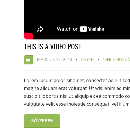
THIS IS A VIDEO POST
MÁRCIUS 13, 2013
EGYÉB
NINCS HOZZ
Lorem ipsum dolor sit amet, consectet ad elit s
magna aliquam erat volutpat. Ut wisi enim ad min
suscipit lobortis nisl ut aliquip ex ea commodo c
vulputate velit esse molestie consequat, vel illum .
BŐVEBBEN