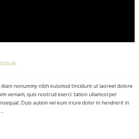
ÁSZÓLÁS
ed diam nonummy nibh euismod tincidunt ut laoreet dolore
im veniam, quis nostrud exerci. tation ullamcorper
onsequat. Duis autem vel eum iriure dolor in hendrerit in
..