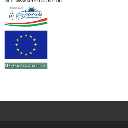
web:
www.kerekharaszt.hu