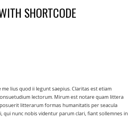
 WITH SHORTCODE
e
me lius quod ii legunt saepius. Claritas est etiam
onsuetudium lectorum. Mirum est notare quam littera
osuerit litterarum formas humanitatis per seacula
 qui nunc nobis videntur parum clari, fiant sollemnes in