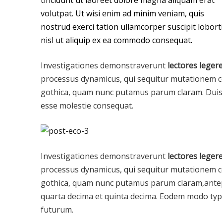
tincidunt ut laoreet dolore magna aliquam erat
volutpat. Ut wisi enim ad minim veniam, quis
nostrud exerci tation ullamcorper suscipit lobort
nisl ut aliquip ex ea commodo consequat.
Investigationes demonstraverunt
lectores leger
processus dynamicus, qui sequitur mutationem c
gothica, quam nunc putamus parum claram. Duis au
esse molestie consequat.
Investigationes demonstraverunt
lectores leger
processus dynamicus, qui sequitur mutationem c
gothica, quam nunc putamus parum claram,antep
quarta decima et quinta decima. Eodem modo typi,
futurum.