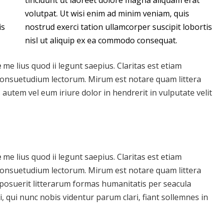
tincidunt ut laoreet dolore magna aliquam erat
volutpat. Ut wisi enim ad minim veniam, quis
is
nostrud exerci tation ullamcorper suscipit lobortis
nisl ut aliquip ex ea commodo consequat.
e
me lius quod ii legunt saepius. Claritas est etiam
onsuetudium lectorum. Mirum est notare quam littera
tem vel eum iriure dolor in hendrerit in vulputate velit
e
me lius quod ii legunt saepius. Claritas est etiam
onsuetudium lectorum. Mirum est notare quam littera
osuerit litterarum formas humanitatis per seacula
 qui nunc nobis videntur parum clari, fiant sollemnes in