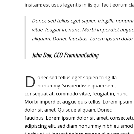
insitam; est usus legentis in iis qui facit eorum cl
D
onec sed tellus eget sapien fringilla nonu
vitae, feugiat in, nunc. Morbi imperdiet augu
aliquam. Donec faucibus.
Lorem ipsum dolor s
John Doe, CEO PremiumCoding
D
onec sed tellus eget sapien fringilla
nonummy.
Suspendisse quam sem,
consequat at, commodo vitae, feugiat in, nunc.
Morbi imperdiet augue quis tellus. Lorem ipsum
dolor sit amet. Quisque aliquam. Donec
faucibus.
Lorem ipsum dolor sit amet, consectet
adipiscing elit, sed diam nonummy nibh euismod