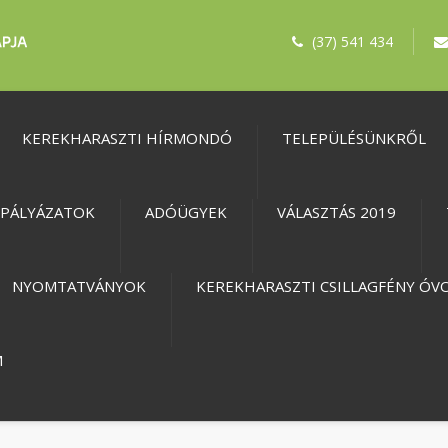
(37) 541 434
KEREKHARASZTI HÍRMONDÓ
TELEPÜLÉSÜNKRŐL
PÁLYÁZATOK
ADÓÜGYEK
VÁLASZTÁS 2019
NYOMTATVÁNYOK
KEREKHARASZTI CSILLAGFÉNY ÓV
M