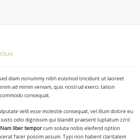
ZÓLÁS
 sed diam nonummy nibh euismod tincidunt ut laoreet
enim ad minim veniam, quis nostrud exerci. tation
 ea commodo consequat.
ulputate velit esse molestie consequat, vel illum dolore eu
t iusto odio dignissim qui blandit praesent luptatum zzril
Nam liber tempor
cum soluta nobis eleifend option
cerat facer possim assum. Typi non habent claritatem