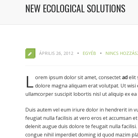
NEW ECOLOGICAL SOLUTIONS
ÁPRILIS 26, 2012
EGYÉB
NINCS HOZZÁS
L
orem ipsum dolor sit amet, consectet
ad
elit
dolore magna aliquam erat volutpat. Ut wisi 
ullamcorper suscipit lobortis nisl ut aliquip ex
Duis autem vel eum iriure dolor in hendrerit in v
feugiat nulla facilisis at vero eros et accumsan e
delenit augue duis dolore te feugait nulla facilisi.
congue nihil imperdiet doming id quod mazim pla