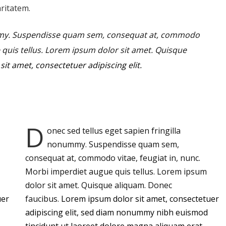
aritatem.
mmy.
Suspendisse quam sem, consequat at, commodo
e quis tellus. Lorem ipsum dolor sit amet. Quisque
it amet, consectetuer adipiscing elit.
D
onec sed tellus eget sapien fringilla
nonummy.
Suspendisse quam sem,
consequat at, commodo vitae, feugiat in, nunc.
Morbi imperdiet augue quis tellus. Lorem ipsum
dolor sit amet. Quisque aliquam. Donec
uer
faucibus.
Lorem ipsum dolor sit amet, consectetuer
adipiscing elit, sed diam nonummy nibh euismod