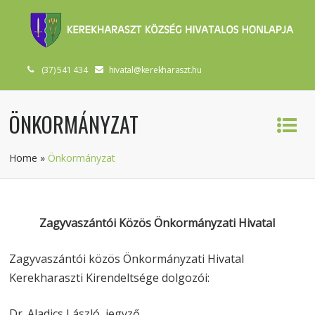
(37) 541 434
hivatal@kerekharaszt.hu
ÖNKORMÁNYZAT
Home
»
Önkormányzat
Zagyvaszántói Közös Önkormányzati Hivatal
Zagyvaszántói közös Önkormányzati Hivatal
Kerekharaszti Kirendeltsége dolgozói:
Dr. Aladics László, jegyző