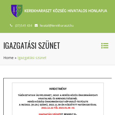
(37) 541 434
hivatal@kerekharaszt.hu
IGAZGATÁSI SZÜNET
Home
»
Igazgatási szünet