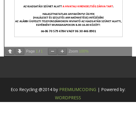
Page
1
/
1
Zoom
100%
Eco Recycling @2014 by
PREMIUMCODING
| Powered by:
WORDPRESS