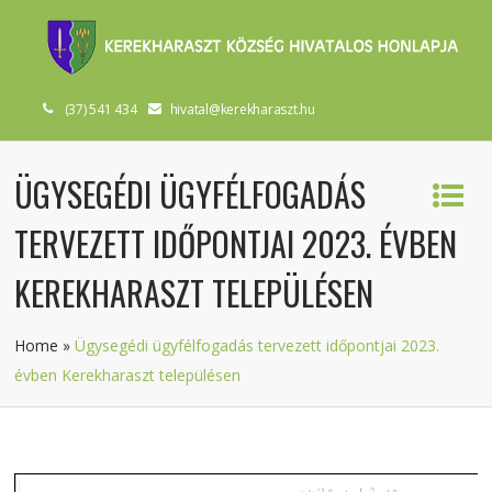
(37) 541 434
hivatal@kerekharaszt.hu
ÜGYSEGÉDI ÜGYFÉLFOGADÁS
TERVEZETT IDŐPONTJAI 2023. ÉVBEN
KEREKHARASZT TELEPÜLÉSEN
Home
»
Ügysegédi ügyfélfogadás tervezett időpontjai 2023.
évben Kerekharaszt településen