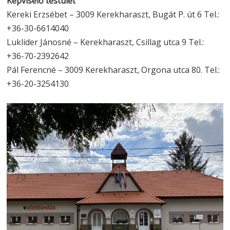
Képviselő testület
Kereki Erzsébet – 3009 Kerekharaszt, Bugát P. út 6 Tel.:
+36-30-6614040
Luklider Jánosné – Kerekharaszt, Csillag utca 9 Tel.:
+36-70-2392642
Pál Ferencné – 3009 Kerekharaszt, Orgona utca 80. Tel.:
+36-20-3254130