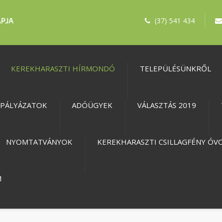
(37) 541 434
KEREKHARASZTI HÍRMONDÓ
TELEPÜLÉSÜNKRŐL
PÁLYÁZATOK
ADÓÜGYEK
VÁLASZTÁS 2019
NYOMTATVÁNYOK
KEREKHARASZTI CSILLAGFÉNY ÓV
M