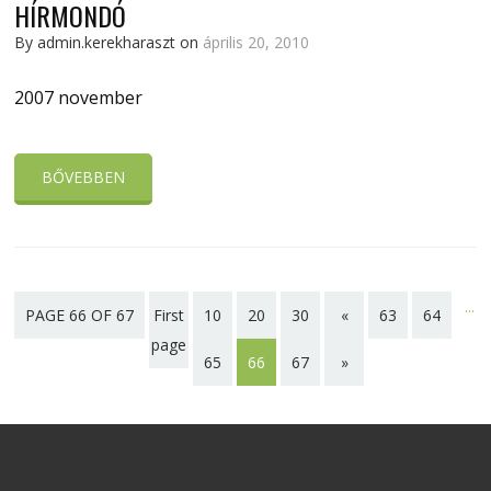
HÍRMONDÓ
By admin.kerekharaszt on
április 20, 2010
2007 november
BŐVEBBEN
...
PAGE 66 OF 67
First
10
20
30
«
63
64
page
65
66
67
»