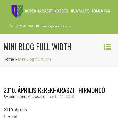
(37) 541 434
hivatal@kerekharaszt.hu
MINI BLOG FULL WIDTH
Home
»
Mini Blog full Width
2010. ÁPRILIS KEREKHARASZTI HÍRMONDÓ
By admin.kerekharaszt on
április 20, 2010
2010. április
1. oldal