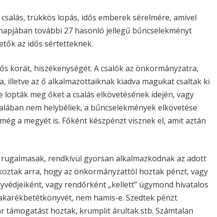
salás, trükkös lopás, idős emberek sérelmére, amivel
hónapjában további 27 hasonló jellegű bűncselekményt
vetők az idős sértetteknek.
dős korát, hiszékenységét. A csalók az önkormányzatra,
, illetve az ő alkalmazottaiknak kiadva magukat csaltak ki
ve lopták meg őket a csalás elkövetésének idején, vagy
ltalában nem helybéliek, a bűncselekmények elkövetése
még a megyét is. Főként készpénzt visznek el, amit aztán
k rugalmasak, rendkívül gyorsan alkalmazkodnak az adott
tkoztak arra, hogy az önkormányzattól hoztak pénzt, vagy
yvédjeiként, vagy rendőrként „kellett” úgymond hivatalos
 takarékbetétkönyvét, nem hamis-e. Szedtek pénzt
zár támogatást hoztak, krumplit árultak stb. Számtalan