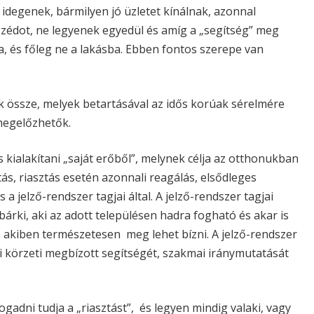
idegenek, bármilyen jó üzletet kínálnak, azonnal
mszédot, ne legyenek egyedül és amíg a „segítség” meg
, és főleg ne a lakásba. Ebben fontos szerepe van
uk össze, melyek betartásával az idős korúak sérelmére
 megelőzhetők.
is kialakítani „saját erőből”, melynek célja az otthonukban
ás, riasztás esetén azonnali reagálás, elsődleges
a jelző-rendszer tagjai által. A jelző-rendszer tagjai
árki, aki az adott településen hadra fogható és akar is
és akiben természetesen meg lehet bízni. A jelző-rendszer
i körzeti megbízott segítségét, szakmai iránymutatását
ogadni tudja a „riasztást”, és legyen mindig valaki, vagy