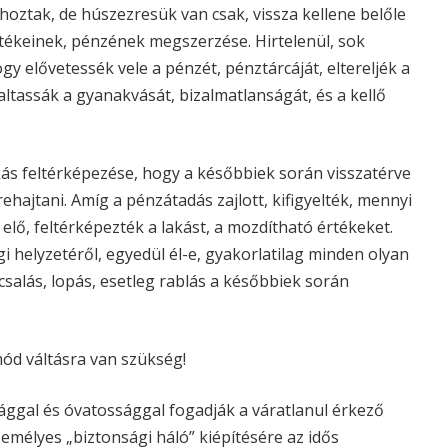
hoztak, de húszezresük van csak, vissza kellene belőle
rtékeinek, pénzének megszerzése. Hirtelenül, sok
ogy elővetessék vele a pénzét, pénztárcáját, eltereljék a
altassák a gyanakvását, bizalmatlanságát, és a kellő
kás feltérképezése, hogy a későbbiek során visszatérve
ehajtani. Amíg a pénzátadás zajlott, kifigyelték, mennyi
elő, feltérképezték a lakást, a mozdítható értékeket.
i helyzetéről, egyedül él-e, gyakorlatilag minden olyan
salás, lopás, esetleg rablás a későbbiek során
d váltásra van szükség!
ággal és óvatossággal fogadják a váratlanul érkező
emélyes „biztonsági háló” kiépítésére az idős