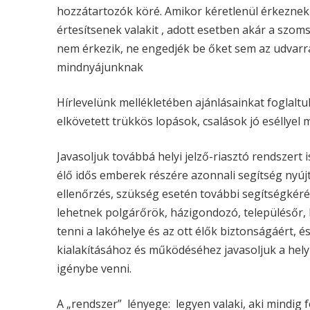
hozzátartozók köré. Amikor kéretlenül érkeznek 
értesítsenek valakit , adott esetben akár a szo
nem érkezik, ne engedjék be őket sem az udvarra
mindnyájunknak
Hírlevelünk mellékletében ajánlásainkat foglalt
elkövetett trükkös lopások, csalások jó eséllyel
Javasoljuk továbbá helyi jelző-riasztó rendszert 
élő idős emberek részére azonnali segítség nyújt
ellenőrzés, szükség esetén további segítségkérés 
lehetnek polgárőrök, házigondozó, településőr, b
tenni a lakóhelye és az ott élők biztonságáért, 
kialakításához és működéséhez javasoljuk a hely
igénybe venni.
A „rendszer” lényege: legyen valaki, aki mindig f