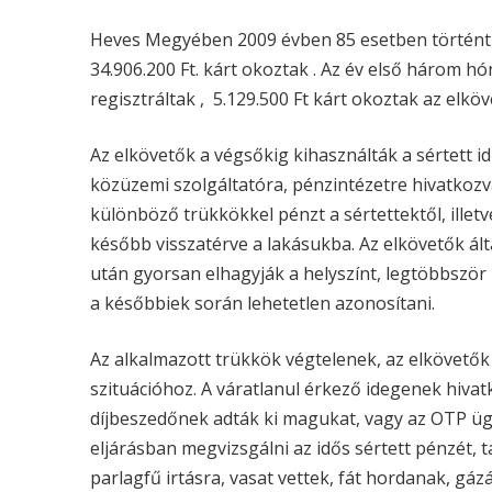
Heves Megyében 2009 évben 85 esetben történt c
34.906.200 Ft. kárt okoztak . Az év első három 
regisztráltak , 5.129.500 Ft kárt okoztak az elkö
Az elkövetők a végsőkig kihasználták a sértett i
közüzemi szolgáltatóra, pénzintézetre hivatkozva
különböző trükkökkel pénzt a sértettektől, illet
később visszatérve a lakásukba. Az elkövetők á
után gyorsan elhagyják a helyszínt, legtöbbször 
a későbbiek során lehetetlen azonosítani.
Az alkalmazott trükkök végtelenek, az elkövető
szituációhoz. A váratlanul érkező idegenek hiva
díjbeszedőnek adták ki magukat, vagy az OTP üg
eljárásban megvizsgálni az idős sértett pénzét,
parlagfű irtásra, vasat vettek, fát hordanak, gá