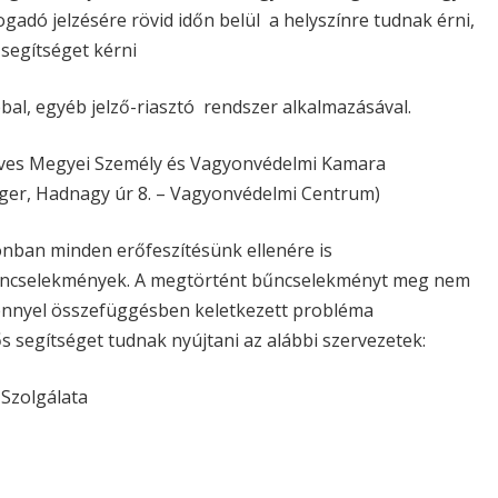
 fogadó jelzésére rövid időn belül a helyszínre tudnak érni,
 segítséget kérni
bal, egyéb jelző-riasztó rendszer alkalmazásával.
Heves Megyei Személy és Vagyonvédelmi Kamara
ger, Hadnagy úr 8. – Vagyonvédelmi Centrum)
nban minden erőfeszítésünk ellenére is
űncselekmények. A megtörtént bűncselekményt meg nem
ménnyel összefüggésben keletkezett probléma
s segítséget tudnak nyújtani az alábbi szervezetek:
 Szolgálata