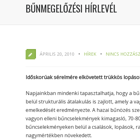
BŰNMEGELŐZÉSI HÍRLEVÉL
ÁPRILIS 20, 2010
HÍREK
NINCS HOZZÁS
Időskorúak sérelmére elkövetett trükkös lopáso
Napjainkban mindenki tapasztalhatja, hogy a 
belül strukturális átalakulás is zajlott, amely a
emelkedését eredményezte. A hazai bűnözés szer
vagyon elleni bűncselekmények kimagasló, 70-80 
bűncselekményeken belül a csalások, lopások, r
nagymértékben növekedett.