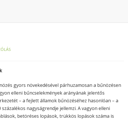
ZÓLÁS
k
bűnözés gyors növekedésével párhuzamosan a bűnözésen
 vagyon elleni bűncselekmények arányának jelentős
kezetét – a fejlett államok bűnözéséhez hasonlóan – a
százalékos nagyságrendje jellemzi. A vagyon elleni
ablások, betöréses lopások, trükkös lopások száma is