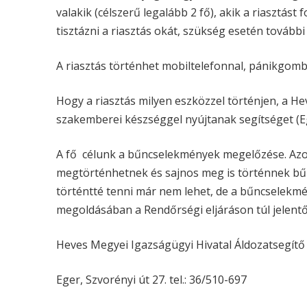
valakik (célszerű legalább 2 fő), akik a riasztást
tisztázni a riasztás okát, szükség esetén további
A riasztás történhet mobiltelefonnal, pánikgomb
Hogy a riasztás milyen eszközzel történjen, a 
szakemberei készséggel nyújtanak segítséget (E
A fő célunk a bűncselekmények megelőzése. Azo
megtörténhetnek és sajnos meg is történnek b
történtté tenni már nem lehet, de a bűncselek
megoldásában a Rendőrségi eljáráson túl jelentő
Heves Megyei Igazságügyi Hivatal Áldozatsegítő
Eger, Szvorényi út 27. tel.: 36/510-697