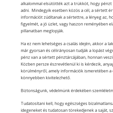
alkalommal elsütötték azt a trükköt, hogy pénzt 
adni. Mindegyik esetben közös a cél, a sértett é
információt zúdítanak a sértettre, a lényeg az, h
figyelmét, a jó üzlet, vagy haszon reményében el
pillanatban meglopják.
Ha ez nem lehetséges a csalás idején, akkor a la
már gyorsan és célirányosan tudják a lopást végr
pénz van a sértett pénztárcájában, honnan veszi 
Közben persze észrevétlenül ki is kérdezik, anyag
körülményről, amely információk ismeretében a c
könnyebben kivitelezhető.
Biztonságunk, védelmünk érdekében szemléletmó
Tudatosítani kell, hogy egészséges bizalmatlans
idegeneket és tudatosan törekedjenek a saját, sz