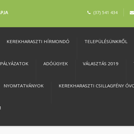
(37) 541 434
KEREKHARASZTI HÍRMONDÓ
TELEPÜLÉSÜNKRŐL
PÁLYÁZATOK
ADÓÜGYEK
VÁLASZTÁS 2019
NYOMTATVÁNYOK
KEREKHARASZTI CSILLAGFÉNY ÓV
M