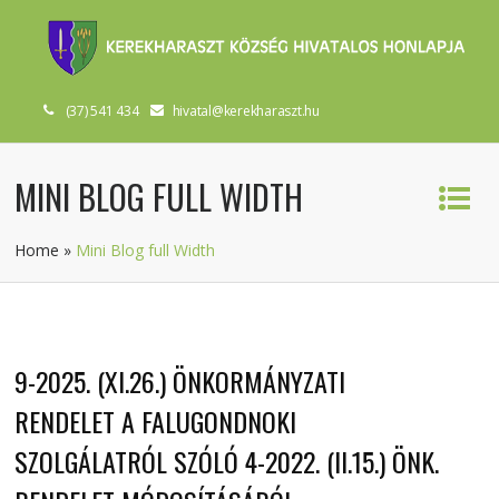
(37) 541 434
hivatal@kerekharaszt.hu
MINI BLOG FULL WIDTH
Home
»
Mini Blog full Width
9-2025. (XI.26.) ÖNKORMÁNYZATI
RENDELET A FALUGONDNOKI
SZOLGÁLATRÓL SZÓLÓ 4-2022. (II.15.) ÖNK.