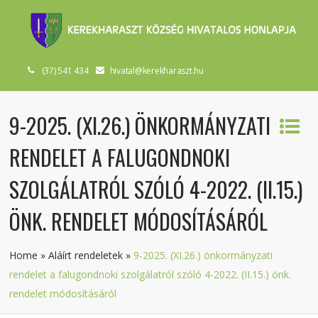
(37) 541 434
hivatal@kerekharaszt.hu
9-2025. (XI.26.) ÖNKORMÁNYZATI
RENDELET A FALUGONDNOKI
SZOLGÁLATRÓL SZÓLÓ 4-2022. (II.15.)
ÖNK. RENDELET MÓDOSÍTÁSÁRÓL
Home
»
Aláírt rendeletek
»
9-2025. (XI.26.) önkormányzati
rendelet a falugondnoki szolgálatról szóló 4-2022. (II.15.) önk.
rendelet módosításáról