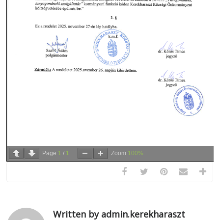
Page
1
/
1
Zoom
100%
Written by admin.kerekharaszt