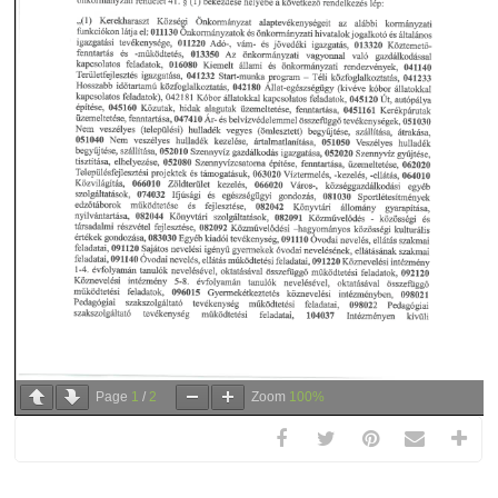
Page
1
/
2
Zoom
100%