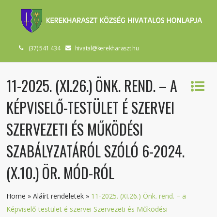
(37) 541 434
hivatal@kerekharaszt.hu
11-2025. (XI.26.) ÖNK. REND. – A
KÉPVISELŐ-TESTÜLET É SZERVEI
SZERVEZETI ÉS MŰKÖDÉSI
SZABÁLYZATÁRÓL SZÓLÓ 6-2024.
(X.10.) ÖR. MÓD-RÓL
Home
»
Aláírt rendeletek
»
11-2025. (XI.26.) Önk. rend. – a
Képviselő-testület é szervei Szervezeti és Működési