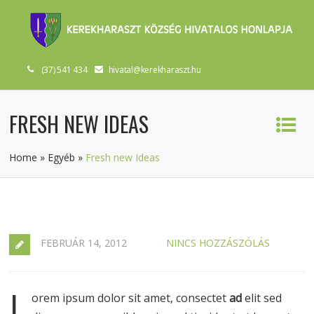
(37) 541 434
hivatal@kerekharaszt.hu
FRESH NEW IDEAS
Home
»
Egyéb
»
Fresh new Ideas
FEBRUÁR 14, 2012
NINCS HOZZÁSZÓLÁS
L
orem ipsum dolor sit amet, consectet
ad
elit sed