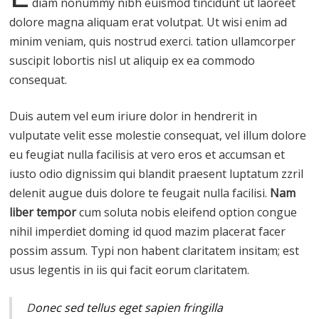
diam nonummy nibh euismod tincidunt ut laoreet
dolore magna aliquam erat volutpat. Ut wisi enim ad
minim veniam, quis nostrud exerci. tation ullamcorper
suscipit lobortis nisl ut aliquip ex ea commodo
consequat.
Duis autem vel eum iriure dolor in hendrerit in
vulputate velit esse molestie consequat, vel illum dolore
eu feugiat nulla facilisis at vero eros et accumsan et
iusto odio dignissim qui blandit praesent luptatum zzril
delenit augue duis dolore te feugait nulla facilisi.
Nam
liber tempor
cum soluta nobis eleifend option congue
nihil imperdiet doming id quod mazim placerat facer
possim assum. Typi non habent claritatem insitam; est
usus legentis in iis qui facit eorum claritatem.
D
onec sed tellus eget sapien fringilla