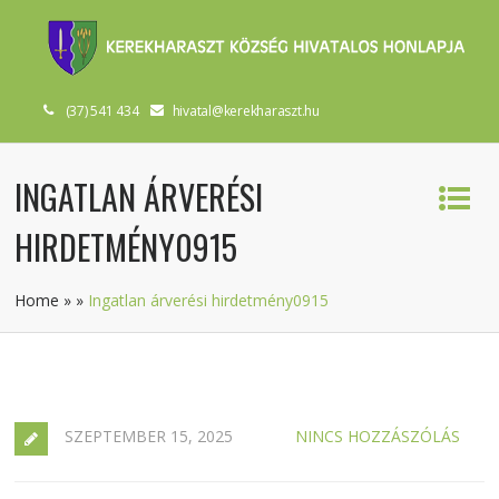
(37) 541 434
hivatal@kerekharaszt.hu
INGATLAN ÁRVERÉSI
HIRDETMÉNY0915
Home
»
»
Ingatlan árverési hirdetmény0915
SZEPTEMBER 15, 2025
NINCS HOZZÁSZÓLÁS