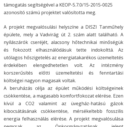
támogatás segítségével a KEOP-5.7.0/15-2015-0025
azonosító számú projektet valósította meg.
A projekt megvalósulási helyszíne a DISZI Tanműhely
épülete, mely a Vadvirág út 2. szám alatt található. A
nyílászárók cseréjét, alacsony hőtechnikai minőségük
és fokozott elhasználódásuk tette indokolttá. Az
utólagos hőszigetelés az energiatakarékos üzemeltetés
érdekében elengedhetetlen volt. Az intézmény
korszerűsítés előtti üzemeltetési és fenntartási
költségei nagyon magasak voltak.
A beruházás célja az épület működési költségeinek
csökkentése, a magasabb komfortfokozat elérése. Ezen
kívül a CO2 valamint az üvegház-hatású gázok
kibocsátásának csökkentése, mérsékeltebb fosszilis
energia felhasználás elérése. A projekt megvalósulása
nemcsak az Önkormányzatának jelent