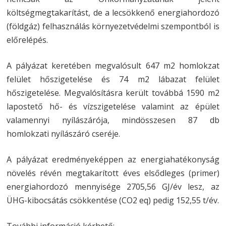
költségmegtakarítást, de a lecsökkenő energiahordozó
(földgáz) felhasználás környezetvédelmi szempontból is
előrelépés.
A pályázat keretében megvalósult 647 m2 homlokzat
felület hőszigetelése és 74 m2 lábazat felület
hőszigetelése. Megvalósításra került továbbá 1590 m2
lapostető hő- és vízszigetelése valamint az épület
valamennyi nyílászárója, mindösszesen 87 db
homlokzati nyílászáró cseréje.
A pályázat eredményeképpen az energiahatékonyság
növelés révén megtakarított éves elsődleges (primer)
energiahordozó mennyisége 2705,56 GJ/év lesz, az
ÜHG-kibocsátás csökkentése (CO2 eq) pedig 152,55 t/év.