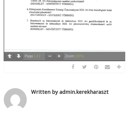
Page
1
/
2
Zoom
100%
Written by admin.kerekharaszt