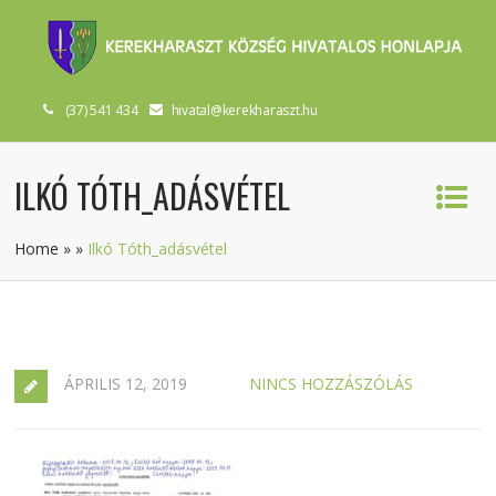
(37) 541 434
hivatal@kerekharaszt.hu
ILKÓ TÓTH_ADÁSVÉTEL
Home
»
»
Ilkó Tóth_adásvétel
ÁPRILIS 12, 2019
NINCS HOZZÁSZÓLÁS