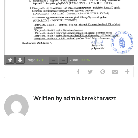
Page
1
/
1
Zoom
100%
Written by admin.kerekharaszt