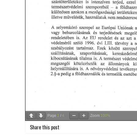
Page
1
/
4
Zoom
100%
Share this post