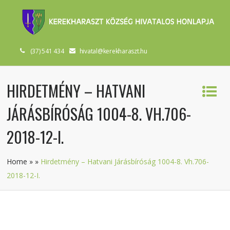
(37) 541 434
hivatal@kerekharaszt.hu
HIRDETMÉNY – HATVANI
JÁRÁSBÍRÓSÁG 1004-8. VH.706-
2018-12-I.
Home
»
»
Hirdetmény – Hatvani Járásbíróság 1004-8. Vh.706-
2018-12-I.