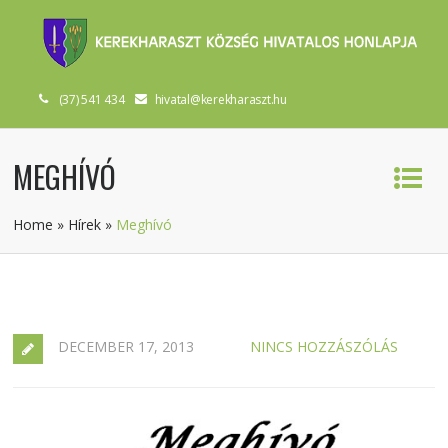
(37) 541 434
hivatal@kerekharaszt.hu
MEGHÍVÓ
Home
»
Hírek
»
Meghívó
DECEMBER 17, 2013
NINCS HOZZÁSZÓLÁS