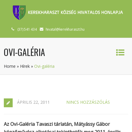
(37) 541 434
hivatal@kerekharaszt.hu
OVI-GALÉRIA
Home
»
Hírek
»
Ovi-galéria
ÁPRILIS 22, 2011
NINCS HOZZÁSZÓLÁS
Az Ovi-Galéria Tavaszi tárlatán, Mátyássy Gábor