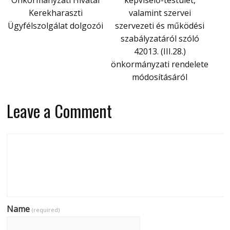
Önkormányzati Hivatal
képviselő-testület,
Kerekharaszti
valamint szervei
Ügyfélszolgálat dolgozói
szervezeti és működési
szabályzatáról szóló
42013. (III.28.)
önkormányzati rendelete
módosításáról
Leave a Comment
Name
(required)