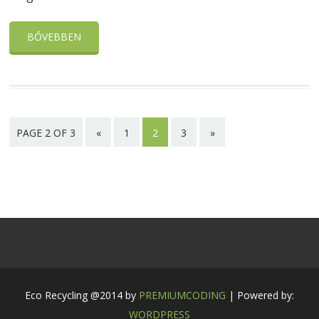
BŐVEBBEN
PAGE 2 OF 3
«
1
2
3
»
Eco Recycling @2014 by
PREMIUMCODING
| Powered by:
WORDPRESS