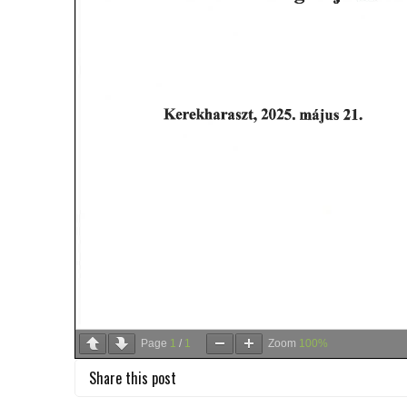
Page
1
/
1
Zoom
100%
Share this post