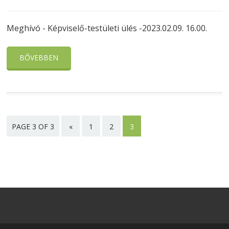
Meghívó - Képviselő-testületi ülés -2023.02.09. 16.00.
BŐVEBBEN
PAGE 3 OF 3
«
1
2
3