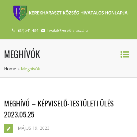
(37) 541 434
hivatal@kerekharaszt.hu
MEGHÍVÓK
Home
»
Meghívók
MEGHÍVÓ – KÉPVISELŐ-TESTÜLETI ÜLÉS
2023.05.25
MÁJUS 19, 2023