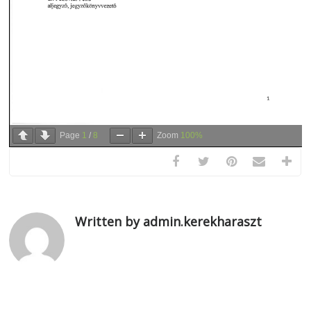
Page
1
/
8
Zoom
100%
Written by admin.kerekharaszt