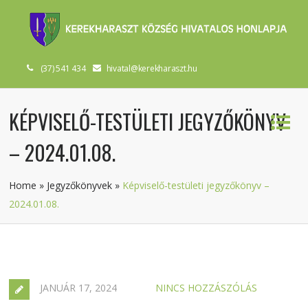
(37) 541 434
hivatal@kerekharaszt.hu
KÉPVISELŐ-TESTÜLETI JEGYZŐKÖNYV
– 2024.01.08.
Home
»
Jegyzőkönyvek
»
Képviselő-testületi jegyzőkönyv –
2024.01.08.
JANUÁR 17, 2024
NINCS HOZZÁSZÓLÁS