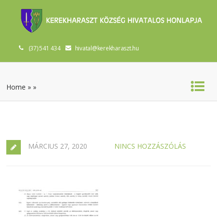
(37) 541 434
hivatal@kerekharaszt.hu
Home
»
»
MÁRCIUS 27, 2020
NINCS HOZZÁSZÓLÁS