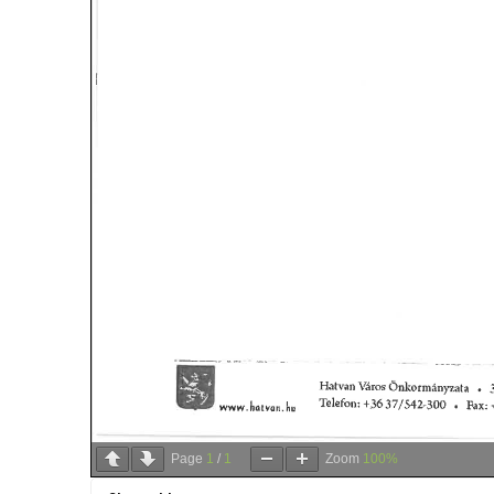
Page
1
/
1
Zoom
100%