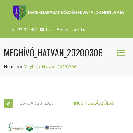
(37) 541 434
hivatal@kerekharaszt.hu
MEGHÍVÓ_HATVAN_20200306
Home
»
»
Meghívó_Hatvan_20200306
FEBRUÁR 28, 2020
NINCS HOZZÁSZÓLÁS