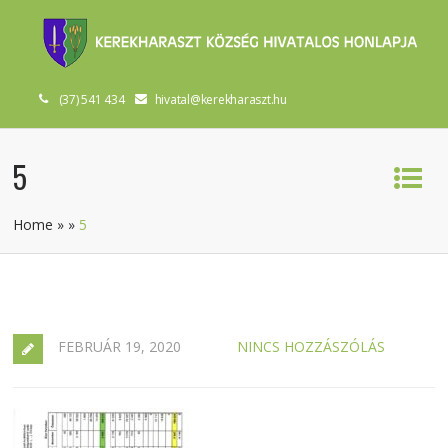
(37) 541 434
hivatal@kerekharaszt.hu
5
Home
»
»
5
FEBRUÁR 19, 2020
NINCS HOZZÁSZÓLÁS