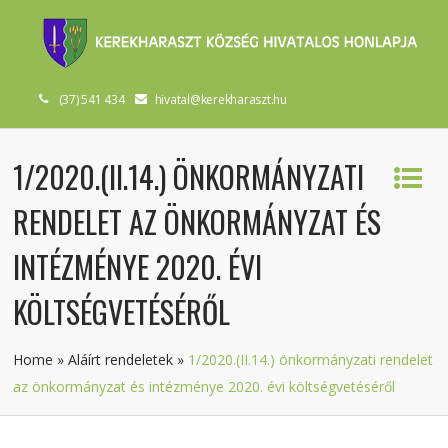
(37) 541 434
hivatal@kerekharaszt.hu
1/2020.(II.14.) ÖNKORMÁNYZATI
RENDELET AZ ÖNKORMÁNYZAT ÉS
INTÉZMÉNYE 2020. ÉVI
KÖLTSÉGVETÉSÉRŐL
Home
»
Aláírt rendeletek
»
1/2020.(II.14.) önkormányzati rendelet
az önkormányzat és intézménye 2020. évi költségvetéséről