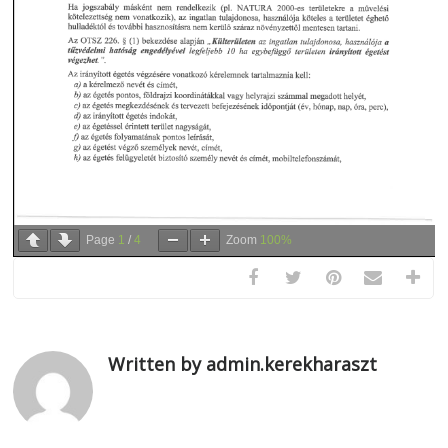
Page
1
/
4
Zoom
100%
Written by admin.kerekharaszt