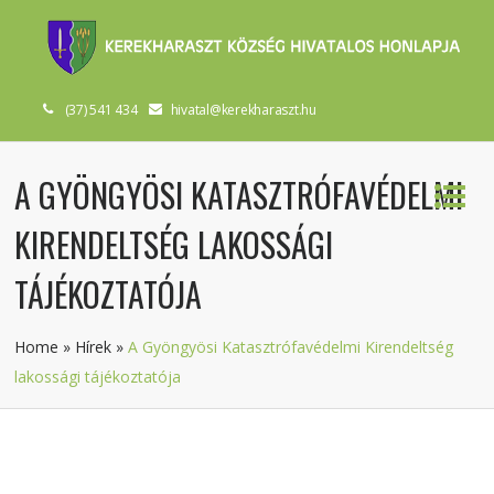
(37) 541 434
hivatal@kerekharaszt.hu
A GYÖNGYÖSI KATASZTRÓFAVÉDELMI
KIRENDELTSÉG LAKOSSÁGI
TÁJÉKOZTATÓJA
Home
»
Hírek
»
A Gyöngyösi Katasztrófavédelmi Kirendeltség
lakossági tájékoztatója