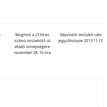
-
Meghívó a 2134-es
Képviselő-testületi ülés
számú összekötő út
jegyzőkönyve 2013.11.13.
átadó ünnepségére
november 28. 10 óra