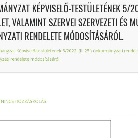
NYZAT KÉPVISELŐ-TESTÜLETÉNEK 5/2022
LET, VALAMINT SZERVEI SZERVEZETI ÉS 
ÁNYZATI RENDELETE MÓDOSÍTÁSÁRÓL.
yzat Képviselő-testületének 5/2022. (III.25.) önkormányzati rendeleté
yzati rendelete módosításáról.
NINCS HOZZÁSZÓLÁS