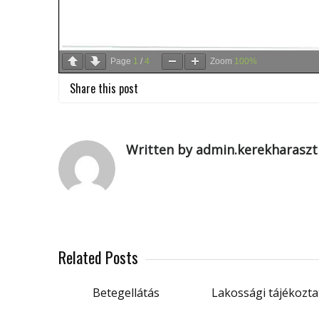
Page
1
/
4
Zoom
100%
Share this post
Written by admin.kerekharaszt
Related Posts
Betegellátás
Lakossági tájékozta