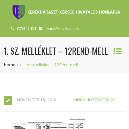
(37) 541 434
hivatal@kerekharaszt.hu
1. SZ. MELLÉKLET – 12REND-MELL
Home
»
»
1. sz. melléklet – 12Rend-mell
NOVEMBER 15, 2018
NINCS HOZZÁSZÓLÁS