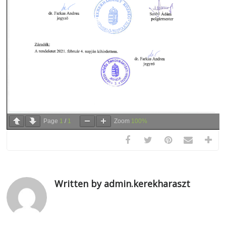
Page
1
/
1
Zoom
100%
Written by admin.kerekharaszt