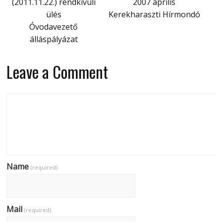
(2011.11.22.) rendkívüli
2007 április
ülés
Kerekharaszti Hírmondó
Óvodavezető
álláspályázat
Leave a Comment
Name
(required)
Mail
(required)