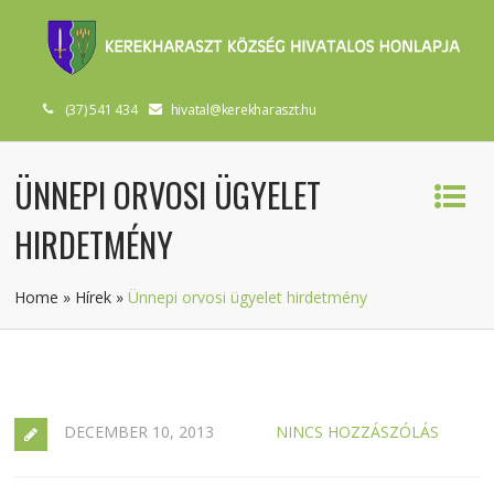
(37) 541 434
hivatal@kerekharaszt.hu
ÜNNEPI ORVOSI ÜGYELET
HIRDETMÉNY
Home
»
Hírek
»
Ünnepi orvosi ügyelet hirdetmény
DECEMBER 10, 2013
NINCS HOZZÁSZÓLÁS