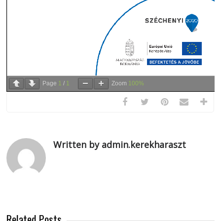
Page
1
/
1
Zoom
100%
Written by admin.kerekharaszt
Related Posts