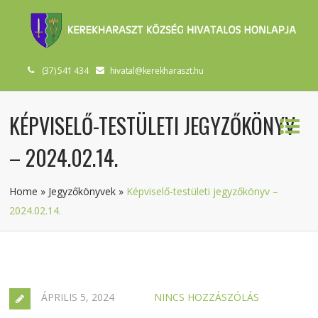
(37) 541 434
hivatal@kerekharaszt.hu
KÉPVISELŐ-TESTÜLETI JEGYZŐKÖNYV
– 2024.02.14.
Home
»
Jegyzőkönyvek
»
Képviselő-testületi jegyzőkönyv –
2024.02.14.
ÁPRILIS 5, 2024
NINCS HOZZÁSZÓLÁS