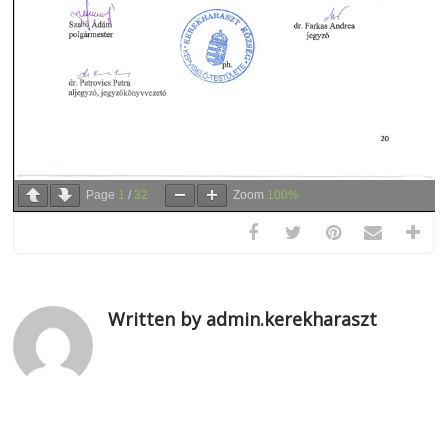
Page
1
/
32
Zoom
100%
Written by admin.kerekharaszt